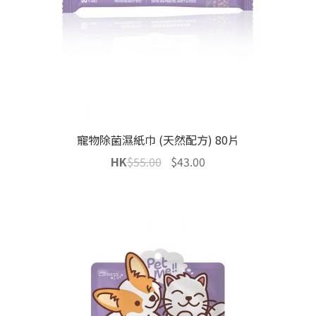
寵物除菌濕紙巾 (天然配方) 80片
Original
Current
HK
$
55.00
$
43.00
price
price
was:
is:
$55.00.
$43.00.