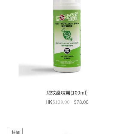
驅蚊蟲噴霧(100ml)
Original
Current
HK
$
129.00
$
78.00
price
price
was:
is:
$129.00.
$78.00.
特價