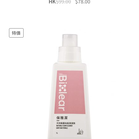
Original
Current
HK
$
99.00
$
78.00
price
price
was:
is:
$99.00.
$78.00.
特價