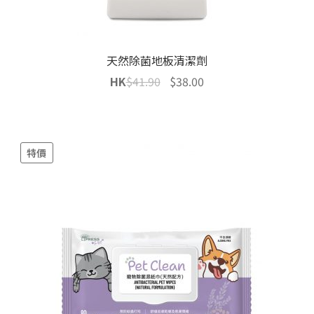
天然除菌地板清潔劑
Original
Current
HK
$
41.90
$
38.00
price
price
was:
is:
$41.90.
$38.00.
特價