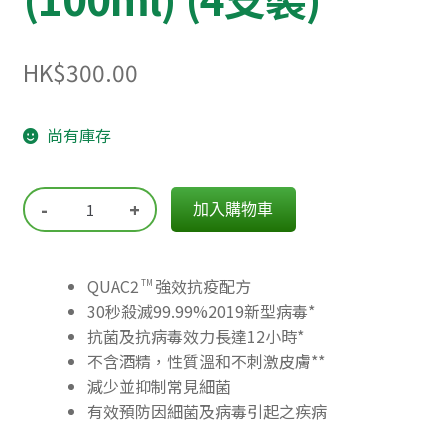
HK
$
300.00
尚有庫存
-
+
加入購物車
QUAC2
強效抗疫配方
TM
30秒殺滅99.99%2019新型病毒*
抗菌及抗病毒效力長達12小時*
不含酒精，性質溫和不刺激皮膚**
減少並抑制常見細菌
有效預防因細菌及病毒引起之疾病