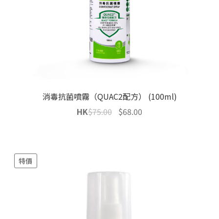
消毒抗菌噴霧（QUAC2配方） (100ml)
Original
Current
HK
$
75.00
$
68.00
price
price
was:
is:
$75.00.
$68.00.
特價