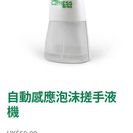
自動感應泡沫搓手液
機