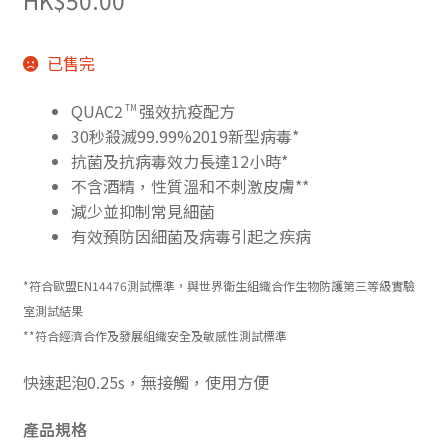
HK
$
50.00
已售完
QUAC2
强效抗疫配方
TM
30秒殺滅99.99%2019新型病毒*
抗菌及抗病毒效力長達12小時*
不含酒精，性質溫和不刺激皮膚**
減少並抑制常見細菌
有效預防因細菌及病毒引起之疾病
*
符合歐盟
EN14476
測試標準，與世界衛生組織合作生物防護第三等級實驗
室測試結果
**符合經濟合作及發展組織安全及敏感性測試標準
快速起泡0.25s，無接觸，使用方便
產品規格