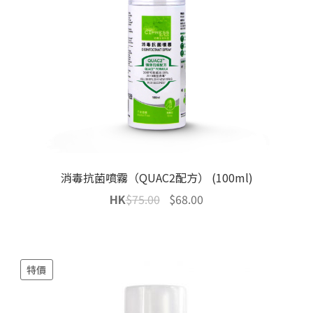
消毒抗菌噴霧（QUAC2配方） (100ml)
Original
Current
HK
$
75.00
$
68.00
price
price
was:
is:
$75.00.
$68.00.
特價