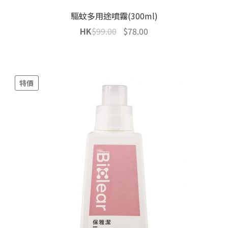
驅蚊多用途噴霧(300ml)
Original
Current
HK
$
99.00
$
78.00
price
price
was:
is:
$99.00.
$78.00.
特價