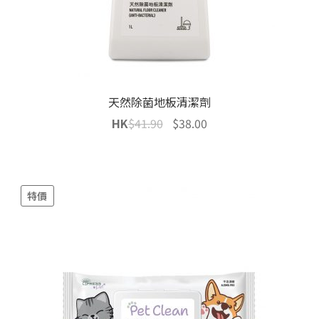
天然除菌地板清潔劑
Original
Current
HK
$
41.90
$
38.00
price
price
was:
is:
$41.90.
$38.00.
特價