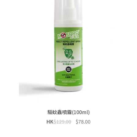
驅蚊蟲噴霧(100ml)
Original
Current
HK
$
129.00
$
78.00
price
price
was:
is: