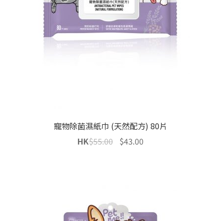
寵物除菌濕紙巾 (天然配方) 80片
Original
Current
HK
$
55.00
$
43.00
price
price
was:
is:
$55.00.
$43.00.