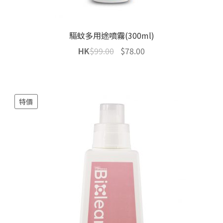
驅蚊多用途噴霧(300ml)
Original
Current
HK
$
99.00
$
78.00
price
price
was:
is:
$99.00.
$78.00.
特價