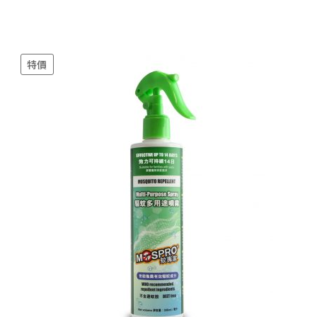
price
price
was:
is:
$129.00.
$78.00.
特價