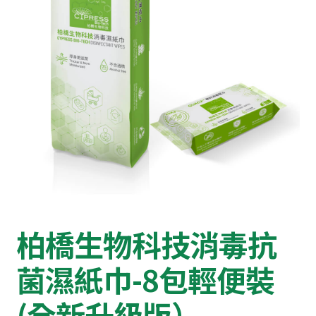
柏橋生物科技消毒抗
菌濕紙巾-8包輕便裝
(全新升級版）