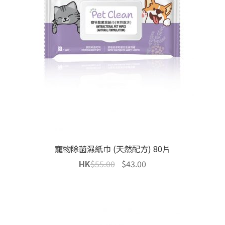
寵物除菌濕紙巾 (天然配方) 80片
Original
Current
HK
$
55.00
$
43.00
price
price
was:
is:
$55.00.
$43.00.