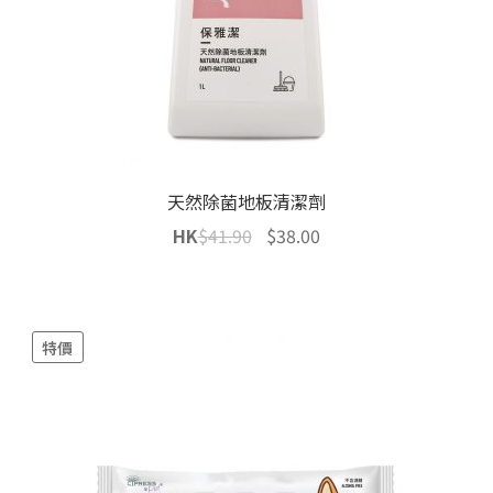
天然除菌地板清潔劑
Original
Current
HK
$
41.90
$
38.00
price
price
was:
is:
$41.90.
$38.00.
特價