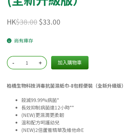
Original
Current
HK
$
38.00
$
33.00
price
price
尚有庫存
was:
is:
$38.00.
$33.00.
-
+
加入購物車
柏橋生物科技消毒抗菌濕紙巾-8包輕便裝（全新升級版）
殺滅99.99%病菌*
長效抑制病菌達12小時**
(NEW)更濕潤更柔韌
溫和配方呵護幼兒
(NEW)2倍蘆薈精華及維他命E