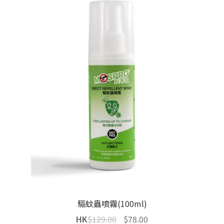
驅蚊蟲噴霧(100ml)
Original
Current
HK
$
129.00
$
78.00