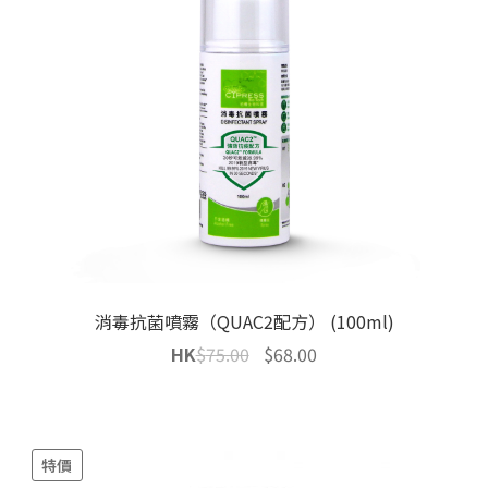
消毒抗菌噴霧（QUAC2配方） (100ml)
Original
Current
HK
$
75.00
$
68.00
price
price
was:
is:
$75.00.
$68.00.
特價