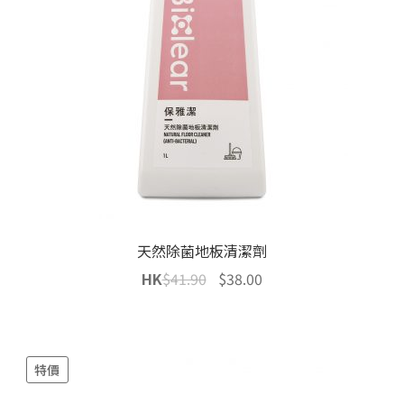
天然除菌地板清潔劑
Original
Current
HK
$
41.90
$
38.00
price
price
was:
is:
$41.90.
$38.00.
特價