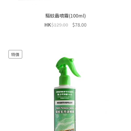
驅蚊蟲噴霧(100ml)
Original
Current
HK
$
129.00
$
78.00
price
price
was:
is:
$129.00.
$78.00.
特價