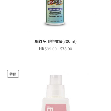
驅蚊多用途噴霧(300ml)
Original
Current
HK
$
99.00
$
78.00
price
price
was:
is:
$99.00.
$78.00.
特價