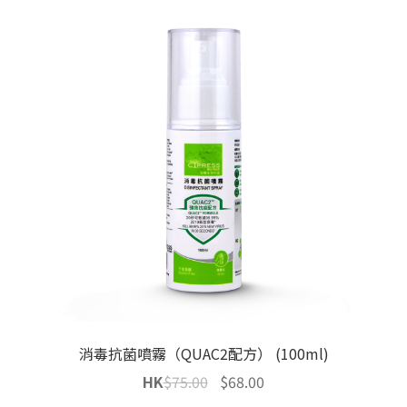
消毒抗菌噴霧（QUAC2配方） (100ml)
Original
Current
HK
$
75.00
$
68.00
price
price