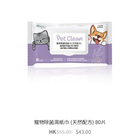
寵物除菌濕紙巾 (天然配方) 80片
Original
Current
HK
$
55.00
$
43.00
price
price