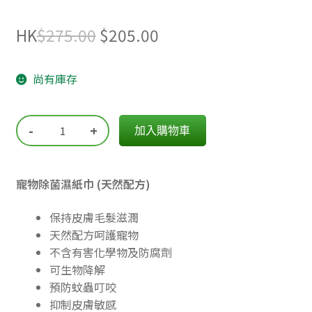
Original
Current
HK
$
275.00
$
205.00
price
price
尚有庫存
was:
is:
$275.00.
$205.00.
-
+
加入購物車
寵物除菌濕紙巾 (天然配方)
保持皮膚毛髮滋潤
天然配方呵護寵物
不含有害化學物及防腐劑
可生物降解
預防蚊蟲叮咬
抑制皮膚敏感