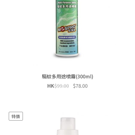
驅蚊多用途噴霧(300ml)
Original
Current
HK
$
99.00
$
78.00
price
price
was:
is:
$99.00.
$78.00.
特價