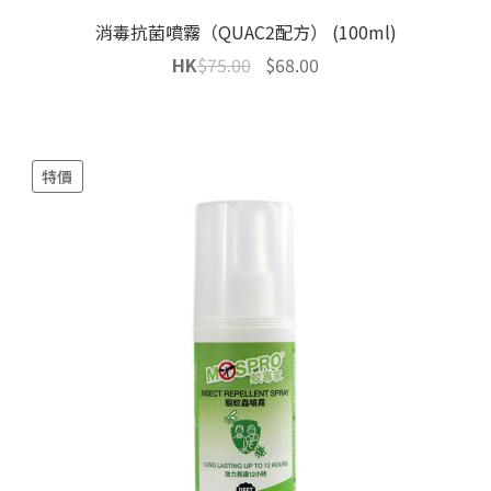
消毒抗菌噴霧（QUAC2配方） (100ml)
Original
Current
HK
$
75.00
$
68.00
price
price
was:
is:
$75.00.
$68.00.
特價