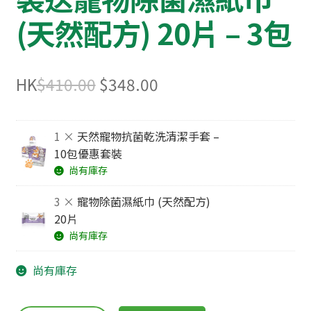
(天然配方) 20片 – 3包
Original
Current
HK
$
410.00
$
348.00
price
price
was:
is:
1 ×
天然寵物抗菌乾洗清潔手套 –
10包優惠套裝
$410.00.
$348.00.
尚有庫存
3 ×
寵物除菌濕紙巾 (天然配方)
20片
尚有庫存
尚有庫存