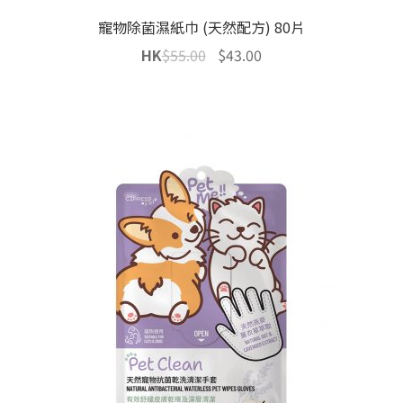
寵物除菌濕紙巾 (天然配方) 80片
Original
Current
HK
$
55.00
$
43.00
price
price
was:
is:
$55.00.
$43.00.