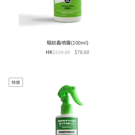
驅蚊蟲噴霧(100ml)
Original
Current
HK
$
129.00
$
78.00
price
price
was:
is:
$129.00.
$78.00.
特價