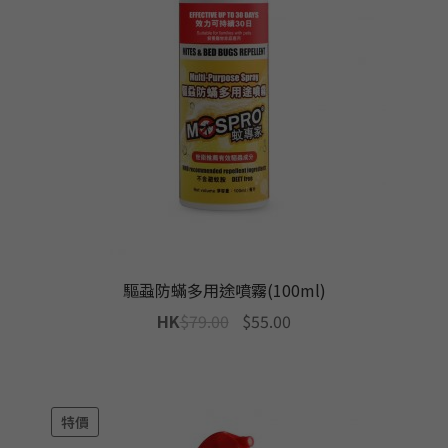
驅蝨防蟎多用途噴霧(100ml)
Original
Current
HK
$
79.00
$
55.00
price
price
was:
is:
$79.00.
$55.00.
特價