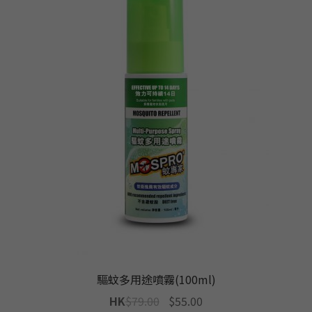
驅蚊多用途噴霧(100ml)
Original
Current
HK
$
79.00
$
55.00