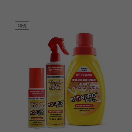
price
price
was:
is:
$99.00.
$78.00.
特價