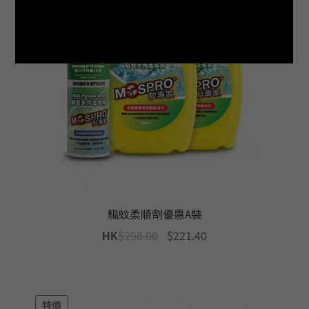
驅蚊柔順劑優惠A裝
Original
Current
HK
$
298.00
$
221.40
price
price
was:
is:
$298.00.
$221.40.
特價