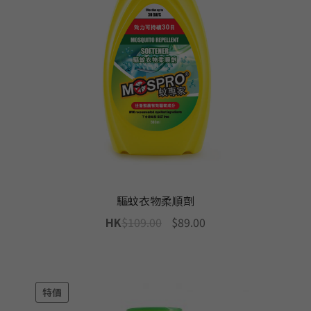
驅蚊衣物柔順劑
Original
Current
HK
$
109.00
$
89.00
price
price
was:
is:
$109.00.
$89.00.
特價