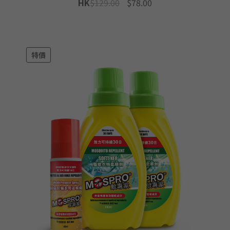
Original
Current
HK
$
129.00
$
78.00
price
price
was:
is:
$129.00.
$78.00.
特價