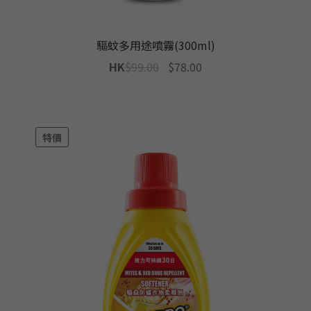
驅蚊多用途噴霧(300ml)
Original
Current
HK
$
99.00
$
78.00
price
price
was:
is:
$99.00.
$78.00.
特價