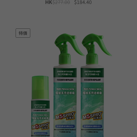
Original
Current
HK
$
277.00
$
184.40
price
price
was:
is:
$277.00.
$184.40.
特價