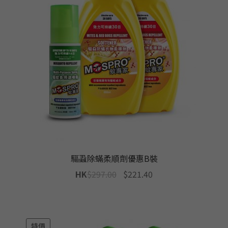
驅蝨除蟎柔順劑優惠B裝
Original
Current
HK
$
297.00
$
221.40
price
price
was:
is:
$297.00.
$221.40.
特價