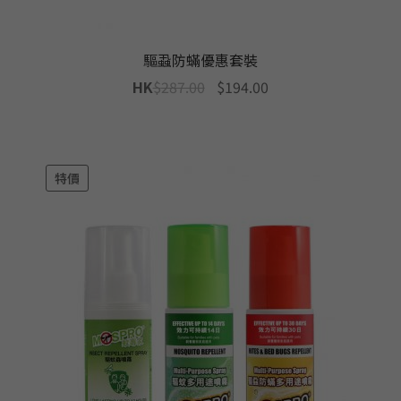
驅蝨防蟎優惠套裝
Original
Current
HK
$
287.00
$
194.00
price
price
was:
is:
$287.00.
$194.00.
特價