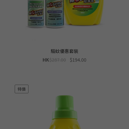
驅蚊優惠套裝
Original
Current
HK
$
287.00
$
194.00
price
price
was:
is:
$287.00.
$194.00.
特價