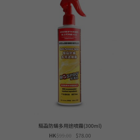
驅蝨防蟎多用途噴霧(300ml)
Original
Current
HK
$
99.00
$
78.00