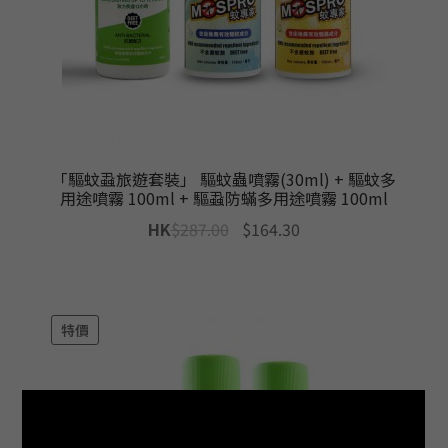
「驅蚊蝨旅遊套裝」 驅蚊蟲噴霧(30ml) + 驅蚊多
用途噴霧 100ml + 驅蝨防蟎多用途噴霧 100ml
Original
Current
HK
$
287.00
$
164.30
price
price
was:
is:
$287.00.
$164.30.
特價