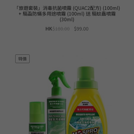
「旅遊套裝」消毒抗菌噴霧 (QUAC2配方) (100ml)
+ 驅蝨防蟎多用途噴霧 (100ml) 送 驅蚊蟲噴霧
(30ml)
Original
Current
HK
$
180.00
$
99.00
price
price
was:
is:
$180.00.
$99.00.
特價