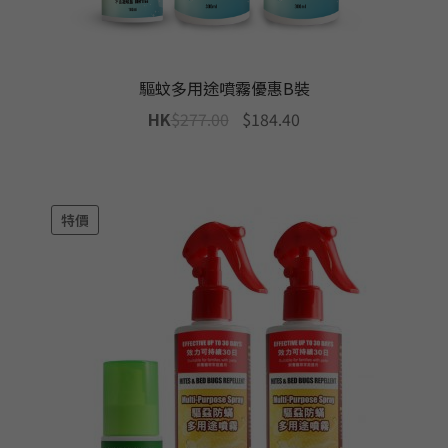
驅蚊多用途噴霧優惠B裝
Original
Current
HK
$
277.00
$
184.40
price
price
was:
is:
$277.00.
$184.40.
特價