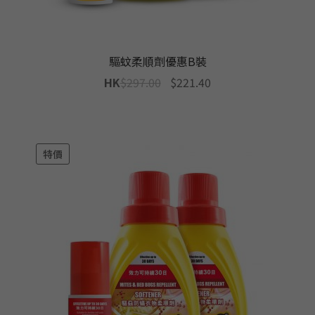
驅蚊柔順劑優惠B裝
Original
Current
HK
$
297.00
$
221.40
price
price
was:
is:
$297.00.
$221.40.
特價