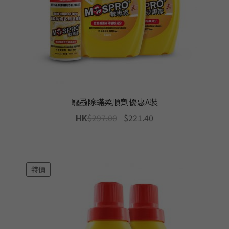
驅蝨除蟎柔順劑優惠A裝
Original
Current
HK
$
297.00
$
221.40
price
price
was:
is:
$297.00.
$221.40.
特價