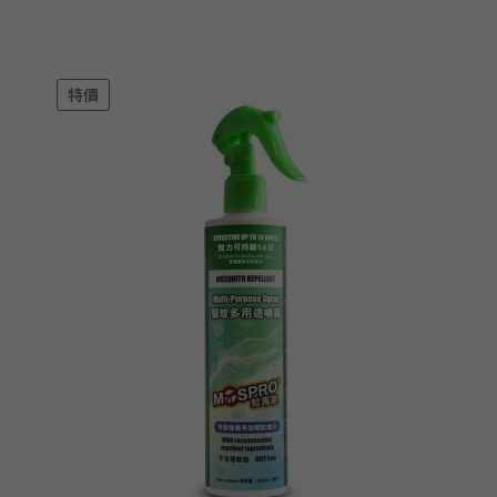
price
price
was:
is:
$79.00.
$55.00.
特價