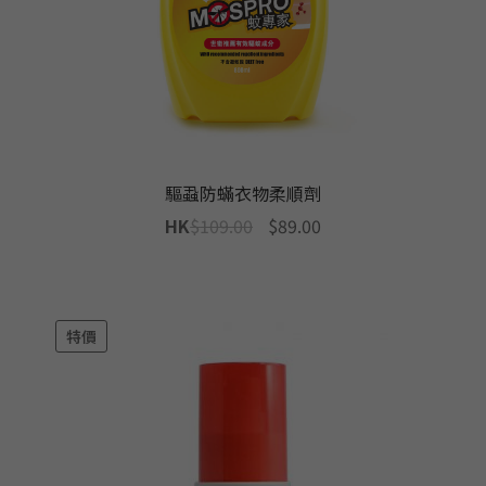
驅蝨防蟎衣物柔順劑
Original
Current
HK
$
109.00
$
89.00
price
price
was:
is:
$109.00.
$89.00.
特價