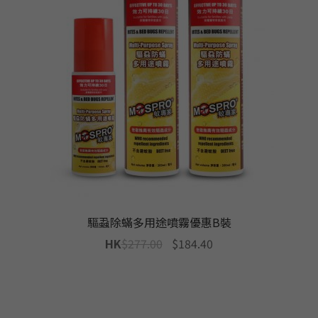
驅蝨除蟎多用途噴霧優惠B裝
Original
Current
HK
$
277.00
$
184.40
price
price
was:
is:
$277.00.
$184.40.