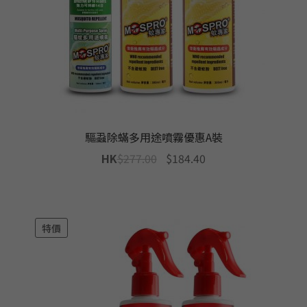
驅蝨除蟎多用途噴霧優惠A裝
Original
Current
HK
$
277.00
$
184.40
price
price
was:
is:
$277.00.
$184.40.
特價